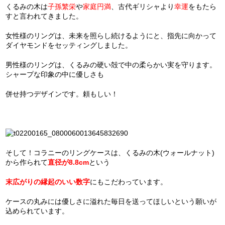
くるみの木は
子孫繁栄
や
家庭円満
、古代ギリシャより
幸運
をもたら
すと言われてきました。
女性様のリングは、未来を照らし続けるようにと、指先に向かって
ダイヤモンドをセッティングしました。
男性様のリングは、くるみの硬い殻で中の柔らかい実を守ります。
シャープな印象の中に優しさも
併せ持つデザインです。頼もしい！
そして！コラニーのリングケースは、くるみの木(ウォールナット)
から作られて
直径が8.8cm
という
末広がりの縁起のいい数字
にもこだわっています。
ケースの丸みには優しさに溢れた毎日を送ってほしいという願いが
込められています。