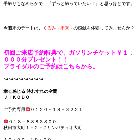
手触りもなめらかで、『ずっと触っていたい！』と思うほどです。
今週末のデートは、
くるみ～未来～
の感触を体験してみませんか？
初回ご来店予約特典
で、ガソリンチケット￥１，
０００分プレゼント！！
ブライダルのご予約は
こちら
から。
○●○●○●○●○●○●○●○●
幸せ感じる 時わすれの空間
ＪＩＫＯＤＯ
ご予約専用
０１２０－１８－３２２１
０１８－８８８３８００
秋田市大町１－２－７サンパティオ大町
１０：００～１９：００