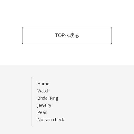
TOPへ戻る
Home
Watch
Bridal Ring
Jewelry
Pearl
No rain check