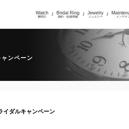
Watch
Bridal Ring
Jewelry
Mainten
/
/
/
腕時計
婚約・結婚指輪
ジュエリー
メンテナ
キャンペーン
ライダルキャンペーン