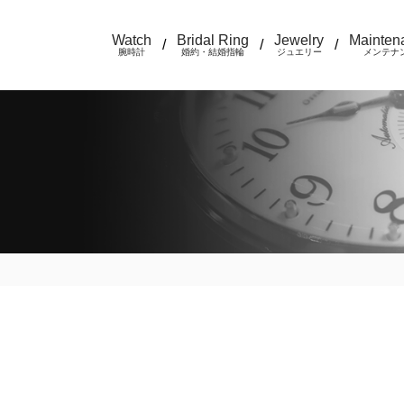
Watch
Bridal Ring
Jewelry
Mainten
/
/
/
腕時計
婚約・結婚指輪
ジュエリー
メンテナ