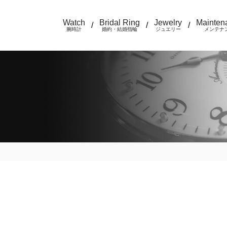
Watch
Bridal Ring
Jewelry
Mainten
/
/
/
腕時計
婚約・結婚指輪
ジュエリー
メンテナ