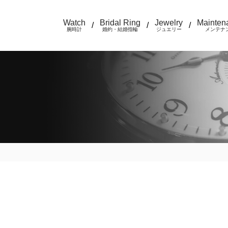
Watch
Bridal Ring
Jewelry
Mainten
/
/
/
腕時計
婚約・結婚指輪
ジュエリー
メンテナ