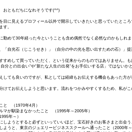
おともだちになれそうです(^^)
を目に見えるプロフィール以外で開示していきたいと思っていたところ
ます。
に勤めて30年経った今ということも含め偶然でなく必然なのかもしれま
、「自光石（じこうせき）」（自分の中の光を思い出すための石）」提
すすめして買っていただく、という従来からのものではありません。も
自分との出会い”や”新たな人生の出発”をお手伝いする店」ではないか
えしても良いのですが、私としては経緯もお伝えする機会もあった方が
分けてお伝えしようと思います。流れをつかみやすくするため、私がこ
と （1970年4月）
マが馴染まなかったこと （1995年～2005年）
995年～）
しようとすると必ずといっていいほど、宝石好きのお客さまと出会うこと
ようと、東京のジュエリービジネススクールへ通ったこと（2000年～2