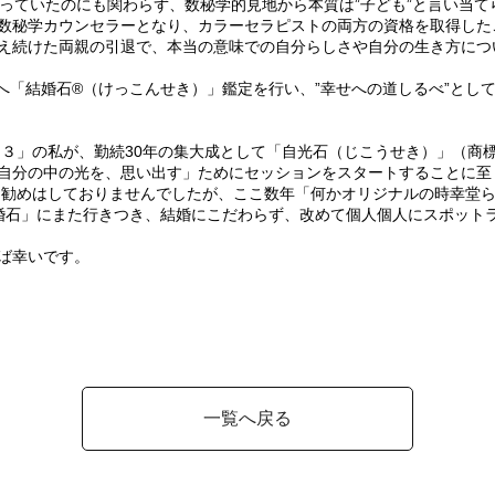
っていたのにも関わらず、数秘学的見地から本質は”子ども”と言い当てら
数秘学カウンセラーとなり、カラーセラピストの両方の資格を取得したこ
え続けた両親の引退で、本当の意味での自分らしさや自分の生き方につ
んへ「結婚石®（けっこんせき）」鑑定を行い、”幸せへの道しるべ”と
ー「３」の私が、勤続30年の集大成として「自光石（じこうせき）」（商
自分の中の光を、思い出す」ためにセッションをスタートすることに至
にお勧めはしておりませんでしたが、ここ数年「何かオリジナルの時幸堂
婚石」にまた行きつき、結婚にこだわらず、改めて個人個人にスポット
ば幸いです。
一覧へ戻る