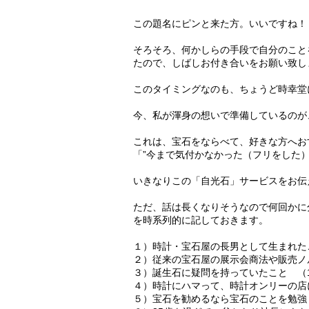
この題名にピンと来た方。いいですね！ 
そろそろ、何かしらの手段で自分のこと
たので、しばしお付き合いをお願い致し
このタイミングなのも、ちょうど時幸堂
今、私が渾身の想いで準備しているのが
これは、宝石をならべて、好きな方へお
「”今まで気付かなかった（フリをした）
いきなりこの「自光石」サービスをお伝
ただ、話は長くなりそうなので何回かに
を時系列的に記しておきます。
１）時計・宝石屋の長男として生まれたこ
２）従来の宝石屋の展示会商法や販売ノル
３）誕生石に疑問を持っていたこと （1
４）時計にハマって、時計オンリーの店に
５）宝石を勧めるなら宝石のことを勉強し