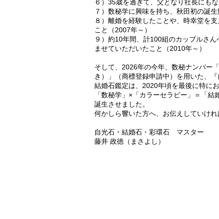
６）35歳を過ぎて、父となり社長にもな
７）数秘学に興味を持ち、秋田初の誕生
８）離婚を経験したことや、時幸堂を支
こと（2007年～）
９）約10年間、計100組のカップルさ
ませていただいたこと（2010年～）
そして、2026年の今年、数秘ナンバ
き）」（商標登録申請中）を用いた、『
結婚石鑑定は、2020年頃を最後に特
「数秘学」×「カラーセラピー」＝「結
誕生させました。
何かしら響いた方へ、お伝えしていけれ
自光石・結婚石・彩環石 マスター
藤井 政徳（まさよし）