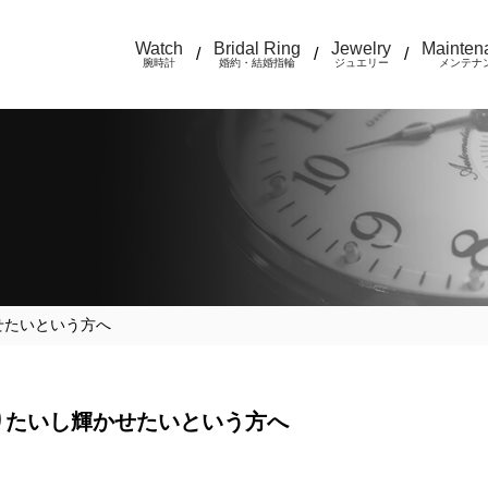
Watch
Bridal Ring
Jewelry
Mainten
/
/
/
腕時計
婚約・結婚指輪
ジュエリー
メンテナ
せたいという方へ
りたいし輝かせたいという方へ