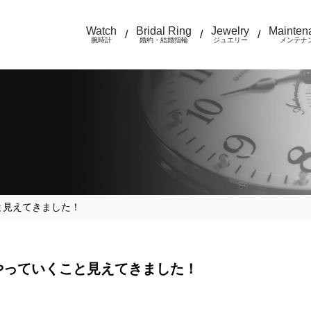
Watch
Bridal Ring
Jewelry
Mainten
/
/
/
腕時計
婚約・結婚指輪
ジュエリー
メンテナ
と見えてきました！
やっていくこと見えてきました！