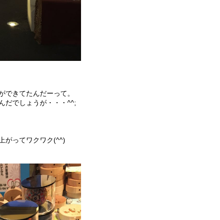
ができてたんだーって。
だでしょうが・・・^^;
がってワクワク(^^)