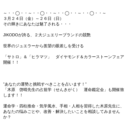
～・・◯・・～・・◯・・～・・◯・・～・・◯・・～
３月２４日（金）～２６日（日）
その輝きにあなたは魅了される・・・
JIKODOが誇る、２大ジュエリーブランドの競艶
世界のジュエラーから羨望の眼差しを受ける
「サトロ」＆「ヒラマツ」 ダイヤモンド＆カラーストーンフェア
開催！！
”あなたの運勢と挑戦すべきことを占います！”
「木原 啓晴先生の占規学（せんきがく） 運命鑑定会」も開催致
します！！
運命学・四柱推命・気学風水、手相・人相を習得した木原先生に、
あなたの悩みごとや、改善・解決したいことを相談してみません
か？