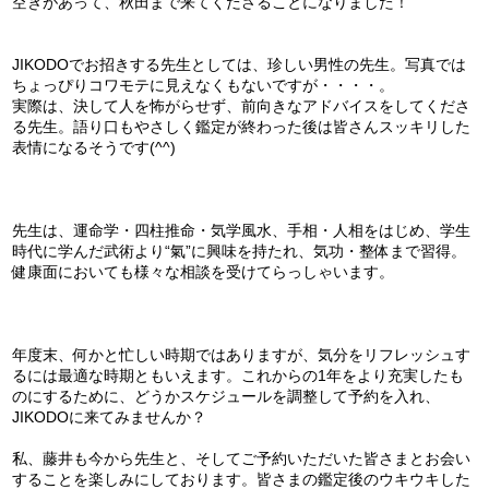
空きがあって、秋田まで来てくださることになりました！
JIKODOでお招きする先生としては、珍しい男性の先生。写真では
ちょっぴりコワモテに見えなくもないですが・・・・。
実際は、決して人を怖がらせず、前向きなアドバイスをしてくださ
る先生。語り口もやさしく鑑定が終わった後は皆さんスッキリした
表情になるそうです(^^)
先生は、運命学・四柱推命・気学風水、手相・人相をはじめ、学生
時代に学んだ武術より“氣”に興味を持たれ、気功・整体まで習得。
健康面においても様々な相談を受けてらっしゃいます。
年度末、何かと忙しい時期ではありますが、気分をリフレッシュす
るには最適な時期ともいえます。これからの1年をより充実したも
のにするために、どうかスケジュールを調整して予約を入れ、
JIKODOに来てみませんか？
私、藤井も今から先生と、そしてご予約いただいた皆さまとお会い
することを楽しみにしております。皆さまの鑑定後のウキウキした