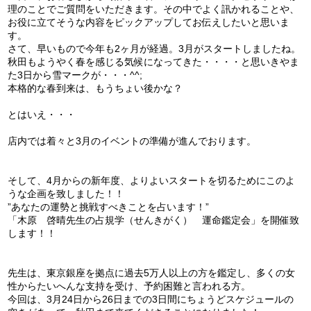
理のことでご質問をいただきます。その中でよく訊かれることや、
お役に立てそうな内容をピックアップしてお伝えしたいと思いま
す。
さて、早いもので今年も2ヶ月が経過。3月がスタートしましたね。
秋田もようやく春を感じる気候になってきた・・・・と思いきやま
た3日から雪マークが・・・^^;
本格的な春到来は、もうちょい後かな？
とはいえ・・・
店内では着々と3月のイベントの準備が進んでおります。
そして、4月からの新年度、よりよいスタートを切るためにこのよ
うな企画を致しました！！
”あなたの運勢と挑戦すべきことを占います！”
「木原 啓晴先生の占規学（せんきがく） 運命鑑定会」を開催致
します！！
先生は、東京銀座を拠点に過去5万人以上の方を鑑定し、多くの女
性からたいへんな支持を受け、予約困難と言われる方。
今回は、3月24日から26日までの3日間にちょうどスケジュールの