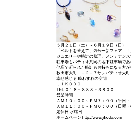
５月２１日（土）～６月１９日（日）
「ベルトを替えて、気分一新フェア！！
ジュエリーや時計の修理、メンテナンス
駐車場もパティオ共同の地下駐車場であ
他店で断られた時計もお持ちになる方が
秋田市大町１－２－７サンパティオ大町
幸せ感じる 時わすれの空間
ＪＩＫＯＤＯ
TEL ０１８－８８８－３８００
営業時間
ＡＭ１０：００～ＰＭ７：００（平日・
ＡＭ１１：００～ＰＭ６：００（日曜・
定休日 水曜日
ホームページ http://www.jikodo.com