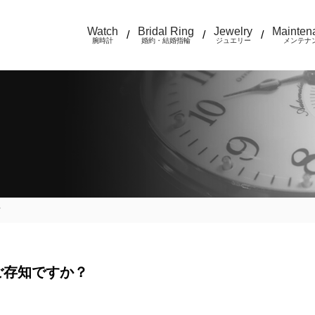
Watch
Bridal Ring
Jewelry
Mainten
/
/
/
腕時計
婚約・結婚指輪
ジュエリー
メンテナ
？
ご存知ですか？