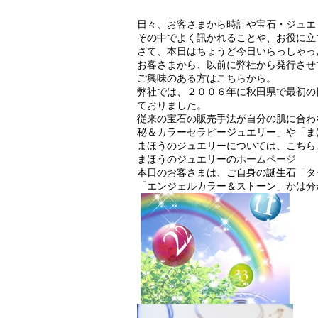
日々、お客さまから時計や宝石・ジュエ
その中でよく訊かれることや、お役に立
さて、本日はちょうど今日いらっしゃっ
お客さまから、以前に弊社から発行させ
ご興味のある方は
こちら
から。
弊社では、２００６年に秋田県で最初の
ておりました。
従来の宝石の販売手法が自分の肌に合わ
秘＆カラーセラピージュエリー」や「ま
まほうのジュエリーについては、こちら
まほうのジュエリーの
ホームページ
本日のお客さまは、ご自身の誕生石「タ
「エンジェルカラー＆ストーン」かは分