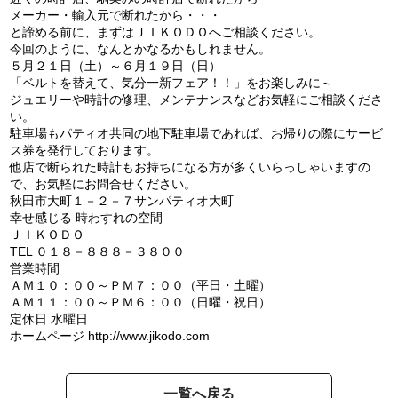
メーカー・輸入元で断れたから・・・
と諦める前に、まずはＪＩＫＯＤＯへご相談ください。
今回のように、なんとかなるかもしれません。
５月２１日（土）～６月１９日（日）
「ベルトを替えて、気分一新フェア！！」をお楽しみに～
ジュエリーや時計の修理、メンテナンスなどお気軽にご相談くださ
い。
駐車場もパティオ共同の地下駐車場であれば、お帰りの際にサービ
ス券を発行しております。
他店で断られた時計もお持ちになる方が多くいらっしゃいますの
で、お気軽にお問合せください。
秋田市大町１－２－７サンパティオ大町
幸せ感じる 時わすれの空間
ＪＩＫＯＤＯ
TEL ０１８－８８８－３８００
営業時間
ＡＭ１０：００～ＰＭ７：００（平日・土曜）
ＡＭ１１：００～ＰＭ６：００（日曜・祝日）
定休日 水曜日
ホームページ http://www.jikodo.com
一覧へ戻る