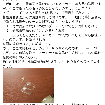
一般的には、一番確実と思われているメーカー・輸入元の修理です
が、そこで断れたらもう諦めるしかないのでしょうか？？？
さて、ここでちょっと時計の修理について整理してみます。
普段お客さまからのお話を伺っておりますと、一般的に時計店さん
で断られる場合のケースは以下のようになるようです。
（１）そのお店で取扱いのないブランドなのでと、お断りされる
（２）他店販売品なのでと、お断りされる
（３）扱ってもらえたが、メーカー・輸入元に出しそこから修理不
可とのことで、お断りされる
今回の場合は（３）に該当します。
でも、ここで終わらないのがＪＩＫＯＤＯなのです (￣ー￣)ﾆﾔﾘ
お客さまに確認を取り、メーカー・輸入元から返却してもらい弊社
提携の時計職人の元へ。
約1ヶ月ほどで、風防新規作成が終了しＪＩＫＯＤＯへ戻って参り
ました。