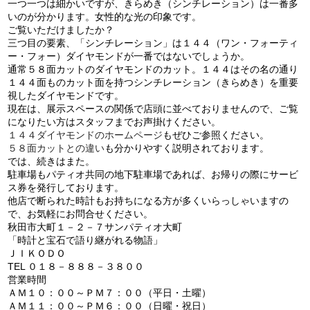
一つ一つは細かいですが、きらめき（シンチレーション）は一番多
いのが分かります。女性的な光の印象です。
ご覧いただけましたか？
三つ目の要素、「シンチレーション」は１４４（ワン・フォーティ
ー・フォー）ダイヤモンドが一番ではないでしょうか。
通常５８面カットのダイヤモンドのカット。１４４はその名の通り
１４４面ものカット面を持つシンチレーション（きらめき）を重要
視したダイヤモンドです。
現在は、展示スペースの関係で店頭に並べておりませんので、ご覧
になりたい方はスタッフまでお声掛けください。
１４４ダイヤモンドのホームページ
もぜひご参照ください。
５８面カットとの違い
も分かりやすく説明されております。
では、続きはまた。
駐車場もパティオ共同の地下駐車場であれば、お帰りの際にサービ
ス券を発行しております。
他店で断られた時計もお持ちになる方が多くいらっしゃいますの
で、お気軽にお問合せください。
秋田市大町１－２－７サンパティオ大町
「時計と宝石で語り継がれる物語」
ＪＩＫＯＤＯ
TEL ０１８－８８８－３８００
営業時間
ＡＭ１０：００～ＰＭ７：００（平日・土曜）
ＡＭ１１：００～ＰＭ６：００（日曜・祝日）