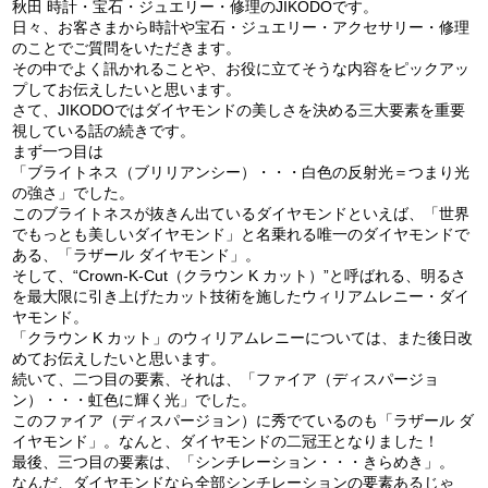
秋田 時計・宝石・ジュエリー・修理のJIKODOです。
日々、お客さまから時計や宝石・ジュエリー・アクセサリー・修理
のことでご質問をいただきます。
その中でよく訊かれることや、お役に立てそうな内容をピックアッ
プしてお伝えしたいと思います。
さて、JIKODOではダイヤモンドの美しさを決める三大要素を重要
視している話の続きです。
まず一つ目は
「ブライトネス（ブリリアンシー）・・・白色の反射光＝つまり光
の強さ」でした。
このブライトネスが抜きん出ているダイヤモンドといえば、「世界
でもっとも美しいダイヤモンド」と名乗れる唯一のダイヤモンドで
ある、「ラザール ダイヤモンド」。
そして、“Crown-K-Cut（クラウン K カット）”と呼ばれる、明るさ
を最大限に引き上げたカット技術を施したウィリアムレニー・ダイ
ヤモンド。
「クラウン K カット」のウィリアムレニーについては、また後日改
めてお伝えしたいと思います。
続いて、二つ目の要素、それは、「ファイア（ディスパージョ
ン）・・・虹色に輝く光」でした。
このファイア（ディスパージョン）に秀でているのも「ラザール ダ
イヤモンド」。なんと、ダイヤモンドの二冠王となりました！
最後、三つ目の要素は、「シンチレーション・・・きらめき」。
なんだ、ダイヤモンドなら全部シンチレーションの要素あるじゃ