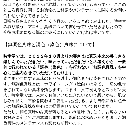
秋田さきがけ新報さんに取材いただいたおかげもあってか、ここの
ところ真珠に関するお買物のご相談やメンテナンスに関するお問い
合わせが増えてきました。
日頃お客さまからいただく内容のことをまとめてみました。時幸堂
の取り扱う「アコヤ」真珠について書かせていただきましたので、
今後お求めになる際のご参考にしていただければ幸いです。
【無調色真珠と調色（染色）真珠について】
時幸堂では、２０１２年１０月よりお客さまに真珠本来の美しさを
楽しんでいただきたい、味わっていただきたいとの考えから、一般
的に行われている「調色（染色）」を行わない「無調色真珠」を中
心にご案内させていただいております。
皆さまが目にする真珠の９０％以上が調色または染色されたもので
す。無調色真珠とは、ホワイトニング（漂白）のみで、一切の色付
をされていない真珠を指します。つまり、人で例えるとスッピン美
人。時幸堂では、末永くお使いいただきたいという想いから、肌な
じみが良く、年齢を問わずご愛用いただける、より自然に近い色合
いの無調色真珠を中心にご提案させていただいております。
ただし、調色真珠の品質が落ちるという意味ではなく、お客さまの
お好みに応じてご用意致しますし、以前にお求めいただきました調
色真珠のメンテナンスも変わらず行います。