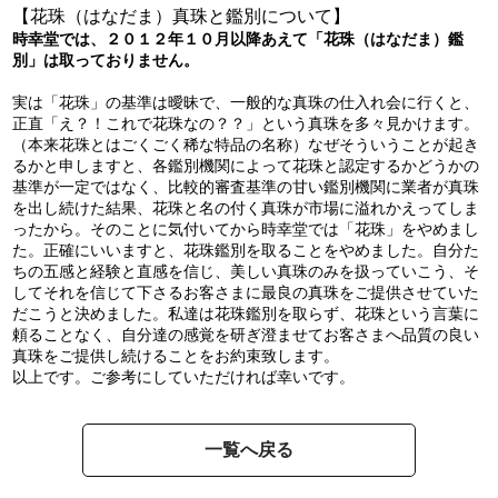
【花珠（はなだま）真珠と鑑別について】
時幸堂では、２０１２年１０月以降あえて「花珠（はなだま）鑑
別」は取っておりません。
実は「花珠」の基準は曖昧で、一般的な真珠の仕入れ会に行くと、
正直「え？！これで花珠なの？？」という真珠を多々見かけます。
（本来花珠とはごくごく稀な特品の名称）なぜそういうことが起き
るかと申しますと、各鑑別機関によって花珠と認定するかどうかの
基準が一定ではなく、比較的審査基準の甘い鑑別機関に業者が真珠
を出し続けた結果、花珠と名の付く真珠が市場に溢れかえってしま
ったから。そのことに気付いてから時幸堂では「花珠」をやめまし
た。正確にいいますと、花珠鑑別を取ることをやめました。自分た
ちの五感と経験と直感を信じ、美しい真珠のみを扱っていこう、そ
してそれを信じて下さるお客さまに最良の真珠をご提供させていた
だこうと決めました。私達は花珠鑑別を取らず、花珠という言葉に
頼ることなく、自分達の感覚を研ぎ澄ませてお客さまへ品質の良い
真珠をご提供し続けることをお約束致します。
以上です。ご参考にしていただければ幸いです。
一覧へ戻る