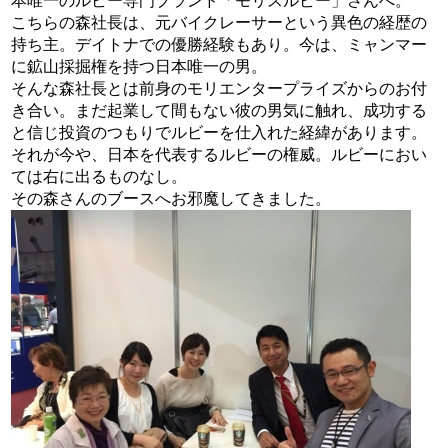
本唯一のルビー専門ブランド「モリスルビー」さんへ。
こちらの森社長は、元バイクレーサーという異色の経歴の
持ち主。デイトナでの優勝経験もあり。今は、ミャンマー
に鉱山採掘権を持つ日本唯一の男。
そんな森社長とは前身のモリエンタープライズからのお付
き合い。まだ起業して間もない彼の男気に触れ、成功する
と信じ投資のつもりでルビーを仕入れた経緯があります。
それが今や、日本を代表するルビーの権威。ルビーにおい
ては右に出るものなし。
その森さんのブースへお邪魔してきました。