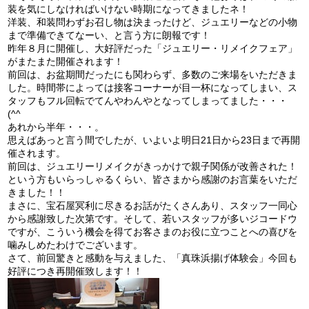
装を気にしなければいけない時期になってきましたネ！
洋装、和装問わずお召し物は決まったけど、ジュエリーなどの小物
まで準備できてなーい、と言う方に朗報です！
昨年８月に開催し、大好評だった「ジュエリー・リメイクフェア」
がまたまた開催されます！
前回は、お盆期間だったにも関わらず、多数のご来場をいただきま
した。時間帯によっては接客コーナーが目一杯になってしまい、ス
タッフもフル回転でてんやわんやとなってしまってました・・・
(^^ゞ
あれから半年・・・。
思えばあっと言う間でしたが、いよいよ明日21日から23日まで再開
催されます。
前回は、ジュエリーリメイクがきっかけで親子関係が改善された！
という方もいらっしゃるくらい、皆さまから感謝のお言葉をいただ
きました！！
まさに、宝石屋冥利に尽きるお話がたくさんあり、スタッフ一同心
から感謝致した次第です。そして、若いスタッフが多いジコードウ
ですが、こういう機会を得てお客さまのお役に立つことへの喜びを
噛みしめたわけでございます。
さて、前回驚きと感動を与えました、「真珠浜揚げ体験会」今回も
好評につき再開催致します！！