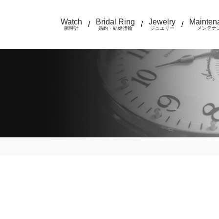
Watch
Bridal Ring
Jewelry
Mainten
/
/
/
腕時計
婚約・結婚指輪
ジュエリー
メンテナ
。