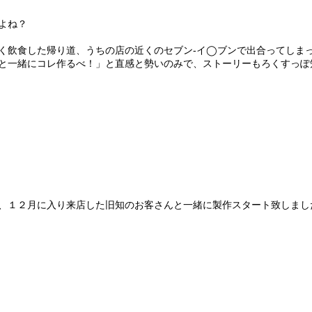
よね？
;
く飲食した帰り道、うちの店の近くのセブン-イ◯ブンで出合ってしま
と一緒にコレ作るべ！」と直感と勢いのみで、ストーリーもろくすっぽ
、１２月に入り来店した旧知のお客さんと一緒に製作スタート致しまし