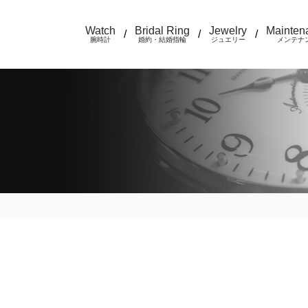
Watch
Bridal Ring
Jewelry
Mainten
/
/
/
腕時計
婚約・結婚指輪
ジュエリー
メンテナ