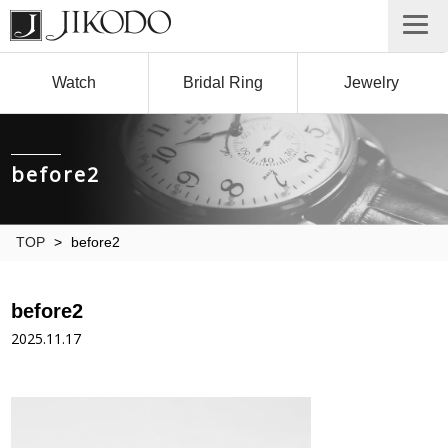
Watch
Bridal Ring
Jewelry
before2
TOP
>
before2
before2
2025.11.17