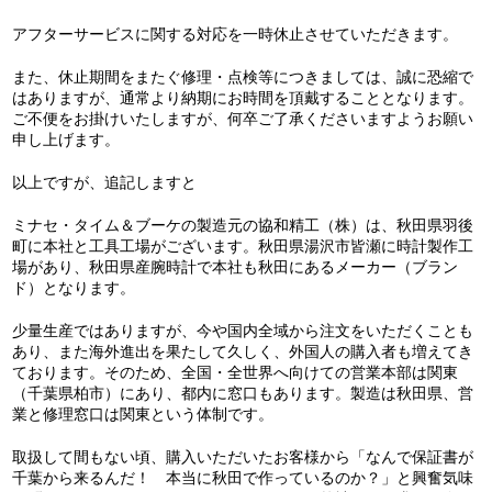
アフターサービスに関する対応を一時休止させていただきます。
また、休止期間をまたぐ修理・点検等につきましては、誠に恐縮で
はありますが、通常より納期にお時間を頂戴することとなります。
ご不便をお掛けいたしますが、何卒ご了承くださいますようお願い
申し上げます。
以上ですが、追記しますと
ミナセ・タイム＆ブーケの製造元の協和精工（株）は、秋田県羽後
町に本社と工具工場がございます。秋田県湯沢市皆瀬に時計製作工
場があり、秋田県産腕時計で本社も秋田にあるメーカー（ブラン
ド）となります。
少量生産ではありますが、今や国内全域から注文をいただくことも
あり、また海外進出を果たして久しく、外国人の購入者も増えてき
ております。そのため、全国・全世界へ向けての営業本部は関東
（千葉県柏市）にあり、都内に窓口もあります。製造は秋田県、営
業と修理窓口は関東という体制です。
取扱して間もない頃、購入いただいたお客様から「なんで保証書が
千葉から来るんだ！ 本当に秋田で作っているのか？」と興奮気味