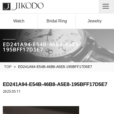
Watch
Bridal Ring
Jewelry
ED241A94-E54B-46B8-A5E8-
195BFF17D5E7
TOP
>
ED241A94-E54B-46B8-A5E8-195BFF17D5E7
ED241A94-E54B-46B8-A5E8-195BFF17D5E7
2025.05.11