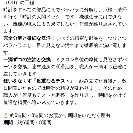
（OH）の工程
時計をすべての部品にまでバラバラに分解し、点検・清掃
を行う「時計の人間ドック」です。機械任せにはできな
い、熟練の職人による果てしない手作業が繰り返されてい
ます。
完全分解と微細な洗浄
：すべての精密な部品を一つひとつ
バラバラにし、目に見えない汚れまで徹底的に洗い流しま
す。
一滴ずつの注油と交換
：ミクロン単位の摩耗も見逃さずパ
ーツを交換。適材適所の潤滑油を、職人が一滴ずつ正確に
差していきます。
狂いをなくす「度重なるテスト」
：組み立てた直後と、数
日間置いたものでは時計の精度が変わります。そのため、
職人が「何度もテストと調整」を繰り返し、時間をかけて
最適な精度へ追い込んでいきます。
約6週間～8週間のお預かり期間をいただく理由
期間
：約6週間～8週間