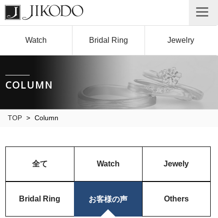
Watch
Bridal Ring
Jewelry
COLUMN
TOP
>
Column
全て
Watch
Jewely
Bridal Ring
Others
お客様の声